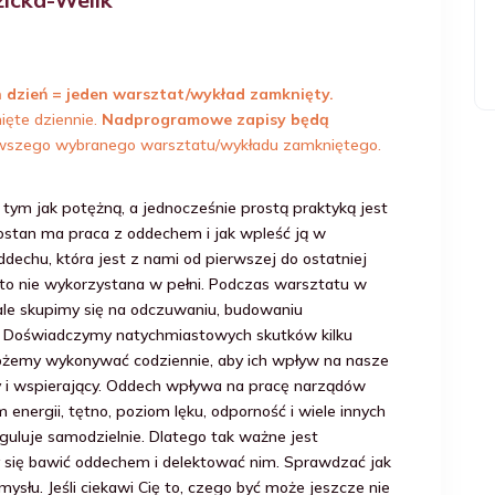
 dzień = jeden warsztat/wykład zamknięty.
ięte dziennie.
Nadprogramowe zapisy będą
ierwszego wybranego warsztatu/wykładu zamkniętego.
tym jak potężną, a jednocześnie prostą praktyką jest
rostan ma praca z oddechem i jak wpleść ją w
dechu, która jest z nami od pierwszej do ostatniej
ęsto nie wykorzystana w pełni. Podczas warsztatu w
 ale skupimy się na odczuwaniu, budowaniu
o. Doświadczymy natychmiastowych skutków kilku
ożemy wykonywać codziennie, aby ich wpływ na nasze
y i wspierający. Oddech wpływa na pracę narządów
energii, tętno, poziom lęku, odporność i wiele innych
reguluje samodzielnie. Dlatego tak ważne jest
 się bawić oddechem i delektować nim. Sprawdzać jak
ysłu. Jeśli ciekawi Cię to, czego być może jeszcze nie