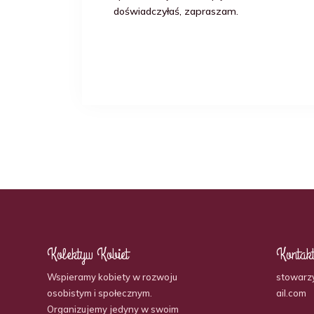
doświadczyłaś, zapraszam.
Kolektyw Kobiet
Kontak
Wspieramy kobiety w rozwoju
stowarz
osobistym i społecznym.
ail.com
Organizujemy jedyny w swoim