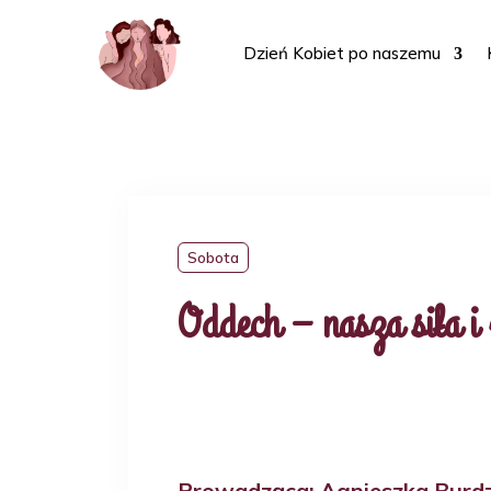
Dzień Kobiet po naszemu
Sobota
Oddech – nasza siła i
Prowadząca: Agnieszka Burdz