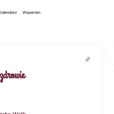
Kalendarz
Wspieram
 zdrowie
icka-Welik