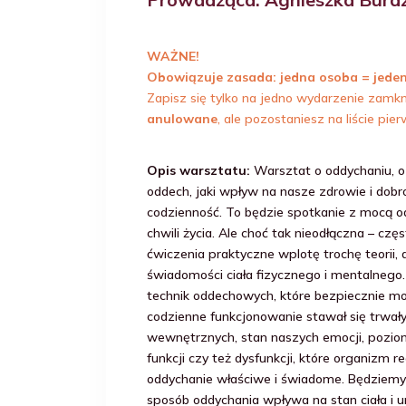
WAŻNE!
Obowiązuje zasada: jedna osoba = jeden
Zapisz się tylko na jedno wydarzenie zamkn
anulowane
, ale pozostaniesz na liście p
Opis warsztatu:
Warsztat o oddychaniu, o 
oddech, jaki wpływ na nasze zdrowie i dob
codzienność. To będzie spotkanie z mocą od
chwili życia. Ale choć tak nieodłączna – cz
ćwiczenia praktyczne wplotę trochę teorii,
świadomości ciała fizycznego i mentalneg
technik oddechowych, które bezpiecznie m
codzienne funkcjonowanie stawał się trwał
wewnętrznych, stan naszych emocji, poziom 
funkcji czy też dysfunkcji, które organizm 
oddychanie właściwe i świadome. Będziemy
sposób oddychania wpływa na stan ciała i um